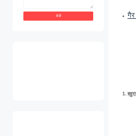
गैर
बहुरा