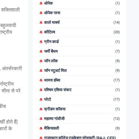
ओपेक
(1)
क शक्तिशाली 
ओपेक प्लस
(1)
कार्ल मार्क्स
(14)
ी बहुलवादी 
्ट्रीय 
कौटिल्य
(20)
ग्रीन कार्ड
(1)
जर्मी बेंथम
(7)
जॉन लॉक
(9)
 अंतर्सरकारी  
जॉन स्टूअर्ट मिल
(9)
थामस हॉब्स
(17)
ाष्ट्रीय 
पश्चिम एशिया संकट
(1)
 सीमा से परे 
प्लेटो
(17)
बीच 
फ्रीडम कॉकस
(1)
महात्मा गांधीजी
(12)
 होते हैं| 
ारों के 
मैकियावली
(9)
राजस्थान कॉलेज एजुकेशन सोसाइटी (RAJ- CES)