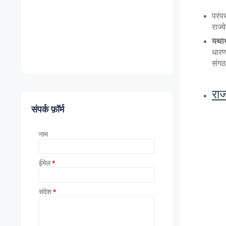
परंप
राज्य
यथार्
धारण
संगठ
राज
संपर्क फ़ॉर्म
नाम
ईमेल
*
संदेश
*