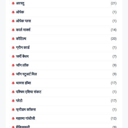
अरस्तु
(21)
ओपेक
(1)
ओपेक प्लस
(1)
कार्ल मार्क्स
(14)
कौटिल्य
(20)
ग्रीन कार्ड
(1)
जर्मी बेंथम
(7)
जॉन लॉक
(9)
जॉन स्टूअर्ट मिल
(9)
थामस हॉब्स
(17)
पश्चिम एशिया संकट
(1)
प्लेटो
(17)
फ्रीडम कॉकस
(1)
महात्मा गांधीजी
(12)
मैकियावली
(9)